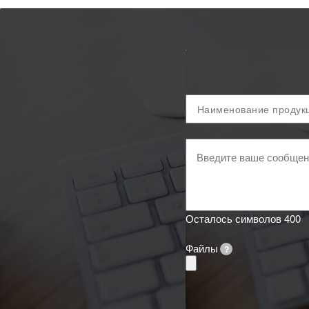
Продукция
и
код
ТН
Ваше
ВЭД
сообщение
Осталось символов
400
Файлы
?