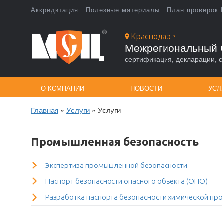
Перейти
Аккредитация
Полезные материалы
План проверок 
к
Top
основному
содержанию
Краснодар
▼
menu
Межрегиональный 
сертификация, декларации, с
О КОМПАНИИ
НОВОСТИ
УСЛ
Главная
Услуги
Услуги
Строка
навигации
Промышленная безопасность
Экспертиза промышленной безопасности
Паспорт безопасности опасного объекта (ОПО)
Разработка паспорта безопасности химической про