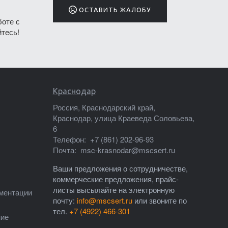
ОСТАВИТЬ ЖАЛОБУ
боте с
тесь!
Краснодар
Россия, Краснодарский край,
Краснодар, улица Краеведа Соловьева,
6
Телефон:
+7 (861) 202-96-93
Почта:
msc-krasnodar@mscsert.ru
Ваши предложения о сотрудничестве,
коммерческие предложения, прайс-
листы высылайте на электронную
ументации
почту:
info@mscsert.ru
или звоните по
тел.
+7 (4922) 466-301
ние