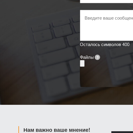
и
код
ТН
Ваше
ВЭД
сообщение
Осталось символов
400
Файлы
?
Нам важно ваше мнение!