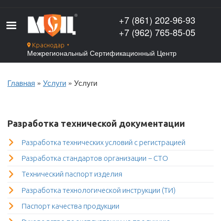
Перейти
к
+7 (861) 202-96-93
основному
+7 (962) 765-85-05
содержанию
Краснодар
▼
Межрегиональный Сертификационный Центр
Главная
Услуги
Услуги
Строка
навигации
Разработка технической документации
Разработка технических условий с регистрацией
Разработка стандартов организации − СТО
Технический паспорт изделия
Разработка технологической инструкции (ТИ)
Паспорт качества продукции