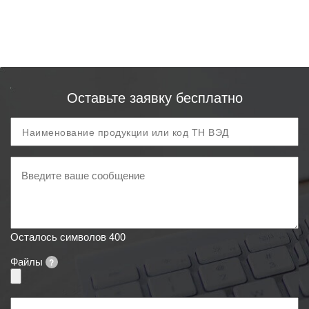
Оставьте заявку бесплатно
Продукция
и
код
Ваше
ТН
сообщение
ВЭД
Осталось символов
400
Файлы
?
Ваше