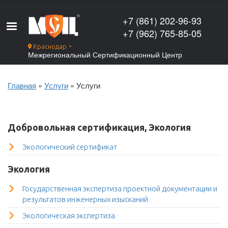
Перейти
к
+7 (861) 202-96-93
основному
+7 (962) 765-85-05
содержанию
Краснодар
▼
Межрегиональный Сертификационный Центр
Главная
Услуги
Услуги
Строка
навигации
Добровольная сертификация, Экология
Экологический сертификат
Экология
Государственная экспертиза проектной документации и
результатов инженерных изысканий
Экологическая экспертиза