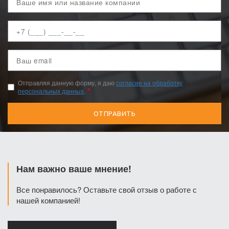
имя
Ваш
телефон
Ваш
email
Отправляя данную форму, я даю
согласие на обработку
персональных данных
.
Нам важно ваше мнение!
Все понравилось? Оставьте свой отзыв о работе с
нашей компанией!